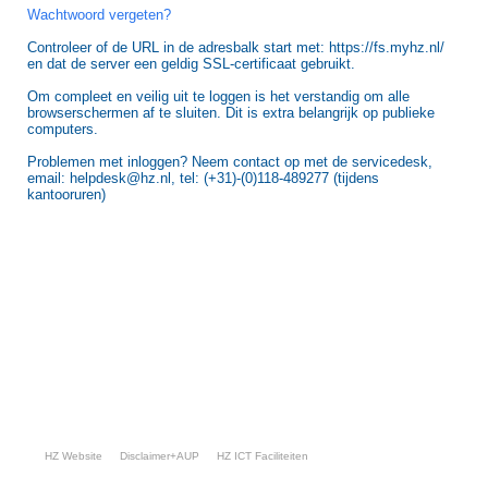
Wachtwoord vergeten?
Controleer of de URL in de adresbalk start met: https://fs.myhz.nl/
en dat de server een geldig SSL-certificaat gebruikt.
Om compleet en veilig uit te loggen is het verstandig om alle
browserschermen af te sluiten. Dit is extra belangrijk op publieke
computers.
Problemen met inloggen? Neem contact op met de servicedesk,
email: helpdesk@hz.nl, tel: (+31)-(0)118-489277 (tijdens
kantooruren)
HZ Website
Disclaimer+AUP
HZ ICT Faciliteiten