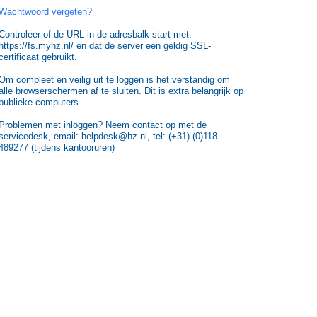
Wachtwoord vergeten?
Controleer of de URL in de adresbalk start met:
https://fs.myhz.nl/ en dat de server een geldig SSL-
certificaat gebruikt.
Om compleet en veilig uit te loggen is het verstandig om
alle browserschermen af te sluiten. Dit is extra belangrijk op
publieke computers.
Problemen met inloggen? Neem contact op met de
servicedesk, email: helpdesk@hz.nl, tel: (+31)-(0)118-
489277 (tijdens kantooruren)