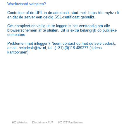
Wachtwoord vergeten?
Controleer of de URL in de adresbalk start met: https://fs.myhz.nl/
en dat de server een geldig SSL-certificaat gebruikt.
Om compleet en veilig uit te loggen is het verstandig om alle
browserschermen af te sluiten. Dit is extra belangrijk op publieke
computers.
Problemen met inloggen? Neem contact op met de servicedesk,
email: helpdesk@hz.nl, tel: (+31)-(0)118-489277 (tijdens
kantooruren)
HZ Website
Disclaimer+AUP
HZ ICT Faciliteiten