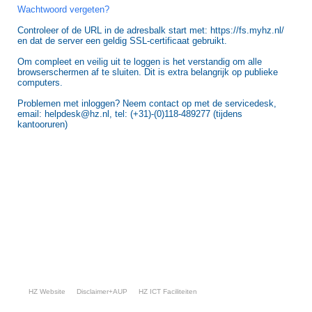
Wachtwoord vergeten?
Controleer of de URL in de adresbalk start met: https://fs.myhz.nl/
en dat de server een geldig SSL-certificaat gebruikt.
Om compleet en veilig uit te loggen is het verstandig om alle
browserschermen af te sluiten. Dit is extra belangrijk op publieke
computers.
Problemen met inloggen? Neem contact op met de servicedesk,
email: helpdesk@hz.nl, tel: (+31)-(0)118-489277 (tijdens
kantooruren)
HZ Website
Disclaimer+AUP
HZ ICT Faciliteiten