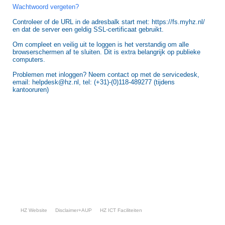
Wachtwoord vergeten?
Controleer of de URL in de adresbalk start met: https://fs.myhz.nl/
en dat de server een geldig SSL-certificaat gebruikt.
Om compleet en veilig uit te loggen is het verstandig om alle
browserschermen af te sluiten. Dit is extra belangrijk op publieke
computers.
Problemen met inloggen? Neem contact op met de servicedesk,
email: helpdesk@hz.nl, tel: (+31)-(0)118-489277 (tijdens
kantooruren)
HZ Website
Disclaimer+AUP
HZ ICT Faciliteiten