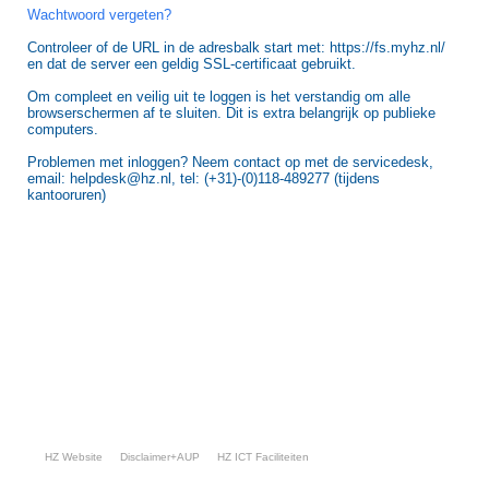
Wachtwoord vergeten?
Controleer of de URL in de adresbalk start met: https://fs.myhz.nl/
en dat de server een geldig SSL-certificaat gebruikt.
Om compleet en veilig uit te loggen is het verstandig om alle
browserschermen af te sluiten. Dit is extra belangrijk op publieke
computers.
Problemen met inloggen? Neem contact op met de servicedesk,
email: helpdesk@hz.nl, tel: (+31)-(0)118-489277 (tijdens
kantooruren)
HZ Website
Disclaimer+AUP
HZ ICT Faciliteiten