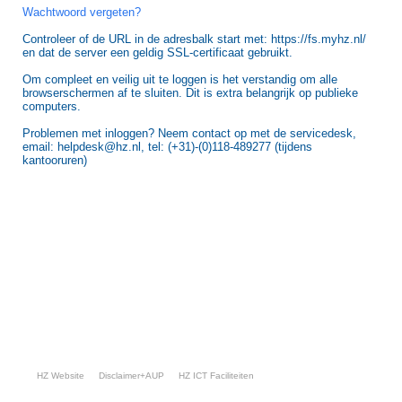
Wachtwoord vergeten?
Controleer of de URL in de adresbalk start met: https://fs.myhz.nl/
en dat de server een geldig SSL-certificaat gebruikt.
Om compleet en veilig uit te loggen is het verstandig om alle
browserschermen af te sluiten. Dit is extra belangrijk op publieke
computers.
Problemen met inloggen? Neem contact op met de servicedesk,
email: helpdesk@hz.nl, tel: (+31)-(0)118-489277 (tijdens
kantooruren)
HZ Website
Disclaimer+AUP
HZ ICT Faciliteiten