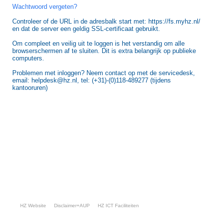
Wachtwoord vergeten?
Controleer of de URL in de adresbalk start met: https://fs.myhz.nl/
en dat de server een geldig SSL-certificaat gebruikt.
Om compleet en veilig uit te loggen is het verstandig om alle
browserschermen af te sluiten. Dit is extra belangrijk op publieke
computers.
Problemen met inloggen? Neem contact op met de servicedesk,
email: helpdesk@hz.nl, tel: (+31)-(0)118-489277 (tijdens
kantooruren)
HZ Website
Disclaimer+AUP
HZ ICT Faciliteiten