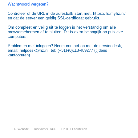
Wachtwoord vergeten?
Controleer of de URL in de adresbalk start met: https://fs.myhz.nl/
en dat de server een geldig SSL-certificaat gebruikt.
Om compleet en veilig uit te loggen is het verstandig om alle
browserschermen af te sluiten. Dit is extra belangrijk op publieke
computers.
Problemen met inloggen? Neem contact op met de servicedesk,
email: helpdesk@hz.nl, tel: (+31)-(0)118-489277 (tijdens
kantooruren)
HZ Website
Disclaimer+AUP
HZ ICT Faciliteiten