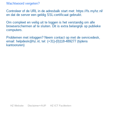
Wachtwoord vergeten?
Controleer of de URL in de adresbalk start met: https://fs.myhz.nl/
en dat de server een geldig SSL-certificaat gebruikt.
Om compleet en veilig uit te loggen is het verstandig om alle
browserschermen af te sluiten. Dit is extra belangrijk op publieke
computers.
Problemen met inloggen? Neem contact op met de servicedesk,
email: helpdesk@hz.nl, tel: (+31)-(0)118-489277 (tijdens
kantooruren)
HZ Website
Disclaimer+AUP
HZ ICT Faciliteiten