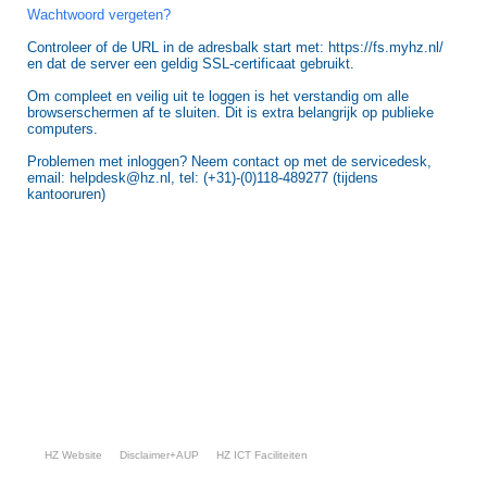
Wachtwoord vergeten?
Controleer of de URL in de adresbalk start met: https://fs.myhz.nl/
en dat de server een geldig SSL-certificaat gebruikt.
Om compleet en veilig uit te loggen is het verstandig om alle
browserschermen af te sluiten. Dit is extra belangrijk op publieke
computers.
Problemen met inloggen? Neem contact op met de servicedesk,
email: helpdesk@hz.nl, tel: (+31)-(0)118-489277 (tijdens
kantooruren)
HZ Website
Disclaimer+AUP
HZ ICT Faciliteiten