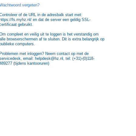
Wachtwoord vergeten?
Controleer of de URL in de adresbalk start met:
https://fs.myhz.nl/ en dat de server een geldig SSL-
certificaat gebruikt.
Om compleet en veilig uit te loggen is het verstandig om
alle browserschermen af te sluiten. Dit is extra belangrijk op
publieke computers.
Problemen met inloggen? Neem contact op met de
servicedesk, email: helpdesk@hz.nl, tel: (+31)-(0)118-
489277 (tijdens kantooruren)