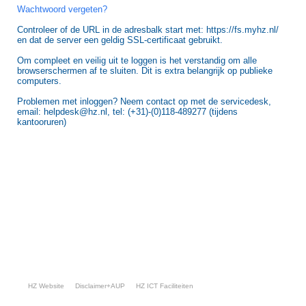
Wachtwoord vergeten?
Controleer of de URL in de adresbalk start met: https://fs.myhz.nl/
en dat de server een geldig SSL-certificaat gebruikt.
Om compleet en veilig uit te loggen is het verstandig om alle
browserschermen af te sluiten. Dit is extra belangrijk op publieke
computers.
Problemen met inloggen? Neem contact op met de servicedesk,
email: helpdesk@hz.nl, tel: (+31)-(0)118-489277 (tijdens
kantooruren)
HZ Website
Disclaimer+AUP
HZ ICT Faciliteiten