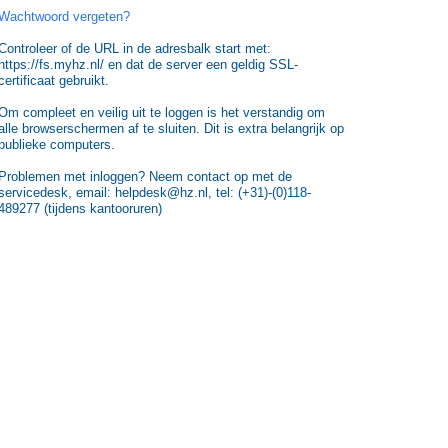
Wachtwoord vergeten?
Controleer of de URL in de adresbalk start met:
https://fs.myhz.nl/ en dat de server een geldig SSL-
certificaat gebruikt.
Om compleet en veilig uit te loggen is het verstandig om
alle browserschermen af te sluiten. Dit is extra belangrijk op
publieke computers.
Problemen met inloggen? Neem contact op met de
servicedesk, email: helpdesk@hz.nl, tel: (+31)-(0)118-
489277 (tijdens kantooruren)