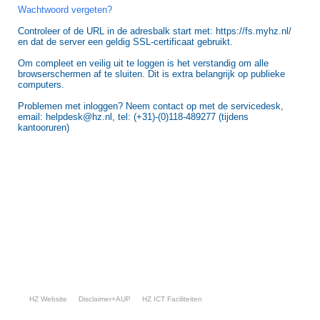
Wachtwoord vergeten?
Controleer of de URL in de adresbalk start met: https://fs.myhz.nl/
en dat de server een geldig SSL-certificaat gebruikt.
Om compleet en veilig uit te loggen is het verstandig om alle
browserschermen af te sluiten. Dit is extra belangrijk op publieke
computers.
Problemen met inloggen? Neem contact op met de servicedesk,
email: helpdesk@hz.nl, tel: (+31)-(0)118-489277 (tijdens
kantooruren)
HZ Website
Disclaimer+AUP
HZ ICT Faciliteiten