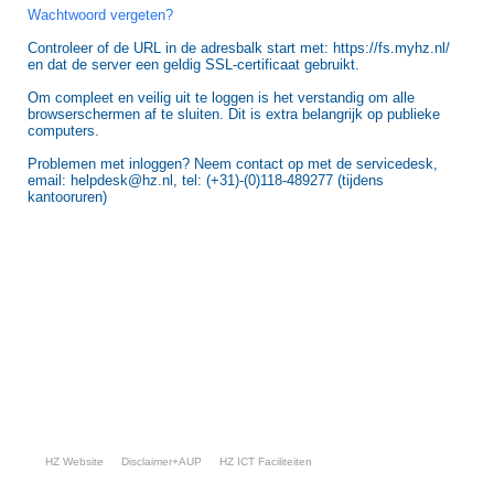
Wachtwoord vergeten?
Controleer of de URL in de adresbalk start met: https://fs.myhz.nl/
en dat de server een geldig SSL-certificaat gebruikt.
Om compleet en veilig uit te loggen is het verstandig om alle
browserschermen af te sluiten. Dit is extra belangrijk op publieke
computers.
Problemen met inloggen? Neem contact op met de servicedesk,
email: helpdesk@hz.nl, tel: (+31)-(0)118-489277 (tijdens
kantooruren)
HZ Website
Disclaimer+AUP
HZ ICT Faciliteiten