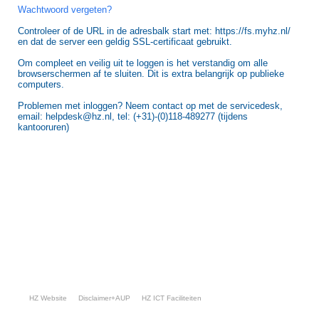
Wachtwoord vergeten?
Controleer of de URL in de adresbalk start met: https://fs.myhz.nl/
en dat de server een geldig SSL-certificaat gebruikt.
Om compleet en veilig uit te loggen is het verstandig om alle
browserschermen af te sluiten. Dit is extra belangrijk op publieke
computers.
Problemen met inloggen? Neem contact op met de servicedesk,
email: helpdesk@hz.nl, tel: (+31)-(0)118-489277 (tijdens
kantooruren)
HZ Website
Disclaimer+AUP
HZ ICT Faciliteiten