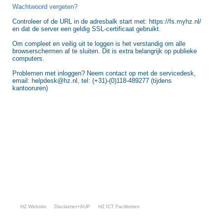
Wachtwoord vergeten?
Controleer of de URL in de adresbalk start met: https://fs.myhz.nl/
en dat de server een geldig SSL-certificaat gebruikt.
Om compleet en veilig uit te loggen is het verstandig om alle
browserschermen af te sluiten. Dit is extra belangrijk op publieke
computers.
Problemen met inloggen? Neem contact op met de servicedesk,
email: helpdesk@hz.nl, tel: (+31)-(0)118-489277 (tijdens
kantooruren)
HZ Website
Disclaimer+AUP
HZ ICT Faciliteiten