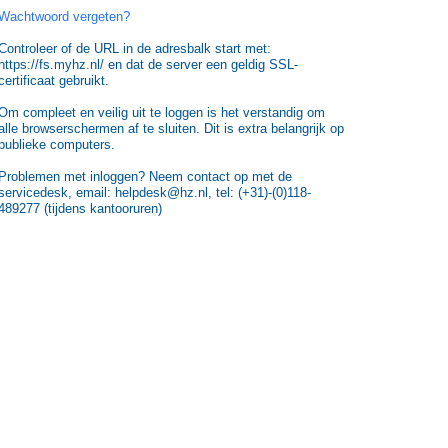
Wachtwoord vergeten?
Controleer of de URL in de adresbalk start met:
https://fs.myhz.nl/ en dat de server een geldig SSL-
certificaat gebruikt.
Om compleet en veilig uit te loggen is het verstandig om
alle browserschermen af te sluiten. Dit is extra belangrijk op
publieke computers.
Problemen met inloggen? Neem contact op met de
servicedesk, email: helpdesk@hz.nl, tel: (+31)-(0)118-
489277 (tijdens kantooruren)