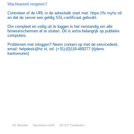
Wachtwoord vergeten?
Controleer of de URL in de adresbalk start met: https://fs.myhz.nl/
en dat de server een geldig SSL-certificaat gebruikt.
Om compleet en veilig uit te loggen is het verstandig om alle
browserschermen af te sluiten. Dit is extra belangrijk op publieke
computers.
Problemen met inloggen? Neem contact op met de servicedesk,
email: helpdesk@hz.nl, tel: (+31)-(0)118-489277 (tijdens
kantooruren)
HZ Website
Disclaimer+AUP
HZ ICT Faciliteiten