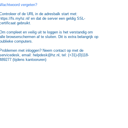
Wachtwoord vergeten?
Controleer of de URL in de adresbalk start met:
https://fs.myhz.nl/ en dat de server een geldig SSL-
certificaat gebruikt.
Om compleet en veilig uit te loggen is het verstandig om
alle browserschermen af te sluiten. Dit is extra belangrijk op
publieke computers.
Problemen met inloggen? Neem contact op met de
servicedesk, email: helpdesk@hz.nl, tel: (+31)-(0)118-
489277 (tijdens kantooruren)