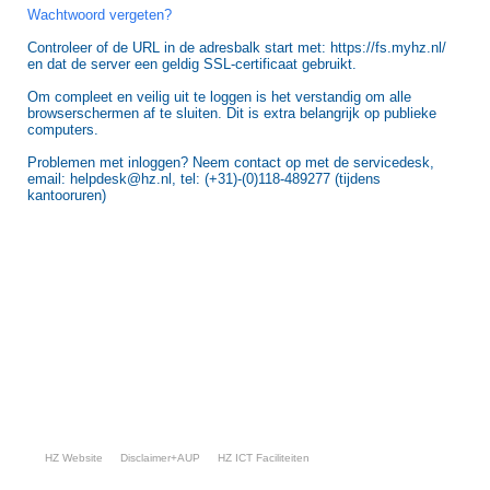
Wachtwoord vergeten?
Controleer of de URL in de adresbalk start met: https://fs.myhz.nl/
en dat de server een geldig SSL-certificaat gebruikt.
Om compleet en veilig uit te loggen is het verstandig om alle
browserschermen af te sluiten. Dit is extra belangrijk op publieke
computers.
Problemen met inloggen? Neem contact op met de servicedesk,
email: helpdesk@hz.nl, tel: (+31)-(0)118-489277 (tijdens
kantooruren)
HZ Website
Disclaimer+AUP
HZ ICT Faciliteiten