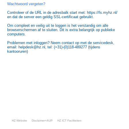
Wachtwoord vergeten?
Controleer of de URL in de adresbalk start met: https://fs.myhz.nl/
en dat de server een geldig SSL-certificaat gebruikt.
Om compleet en veilig uit te loggen is het verstandig om alle
browserschermen af te sluiten. Dit is extra belangrijk op publieke
computers.
Problemen met inloggen? Neem contact op met de servicedesk,
email: helpdesk@hz.nl, tel: (+31)-(0)118-489277 (tijdens
kantooruren)
HZ Website
Disclaimer+AUP
HZ ICT Faciliteiten