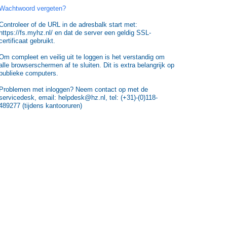
Wachtwoord vergeten?
Controleer of de URL in de adresbalk start met:
https://fs.myhz.nl/ en dat de server een geldig SSL-
certificaat gebruikt.
Om compleet en veilig uit te loggen is het verstandig om
alle browserschermen af te sluiten. Dit is extra belangrijk op
publieke computers.
Problemen met inloggen? Neem contact op met de
servicedesk, email: helpdesk@hz.nl, tel: (+31)-(0)118-
489277 (tijdens kantooruren)