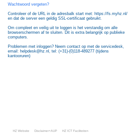
Wachtwoord vergeten?
Controleer of de URL in de adresbalk start met: https://fs.myhz.nl/
en dat de server een geldig SSL-certificaat gebruikt.
Om compleet en veilig uit te loggen is het verstandig om alle
browserschermen af te sluiten. Dit is extra belangrijk op publieke
computers.
Problemen met inloggen? Neem contact op met de servicedesk,
email: helpdesk@hz.nl, tel: (+31)-(0)118-489277 (tijdens
kantooruren)
HZ Website
Disclaimer+AUP
HZ ICT Faciliteiten