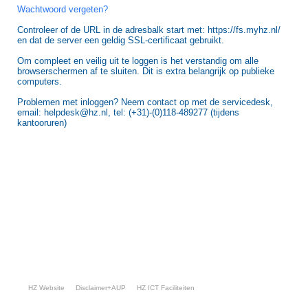
Wachtwoord vergeten?
Controleer of de URL in de adresbalk start met: https://fs.myhz.nl/
en dat de server een geldig SSL-certificaat gebruikt.
Om compleet en veilig uit te loggen is het verstandig om alle
browserschermen af te sluiten. Dit is extra belangrijk op publieke
computers.
Problemen met inloggen? Neem contact op met de servicedesk,
email: helpdesk@hz.nl, tel: (+31)-(0)118-489277 (tijdens
kantooruren)
HZ Website
Disclaimer+AUP
HZ ICT Faciliteiten