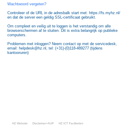
Wachtwoord vergeten?
Controleer of de URL in de adresbalk start met: https://fs.myhz.nl/
en dat de server een geldig SSL-certificaat gebruikt.
Om compleet en veilig uit te loggen is het verstandig om alle
browserschermen af te sluiten. Dit is extra belangrijk op publieke
computers.
Problemen met inloggen? Neem contact op met de servicedesk,
email: helpdesk@hz.nl, tel: (+31)-(0)118-489277 (tijdens
kantooruren)
HZ Website
Disclaimer+AUP
HZ ICT Faciliteiten