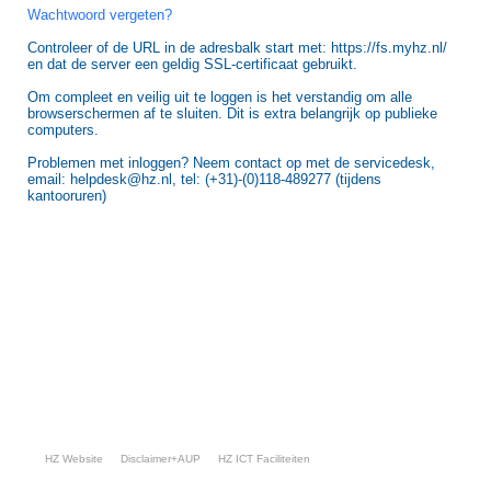
Wachtwoord vergeten?
Controleer of de URL in de adresbalk start met: https://fs.myhz.nl/
en dat de server een geldig SSL-certificaat gebruikt.
Om compleet en veilig uit te loggen is het verstandig om alle
browserschermen af te sluiten. Dit is extra belangrijk op publieke
computers.
Problemen met inloggen? Neem contact op met de servicedesk,
email: helpdesk@hz.nl, tel: (+31)-(0)118-489277 (tijdens
kantooruren)
HZ Website
Disclaimer+AUP
HZ ICT Faciliteiten