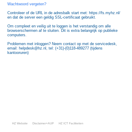
Wachtwoord vergeten?
Controleer of de URL in de adresbalk start met: https://fs.myhz.nl/
en dat de server een geldig SSL-certificaat gebruikt.
Om compleet en veilig uit te loggen is het verstandig om alle
browserschermen af te sluiten. Dit is extra belangrijk op publieke
computers.
Problemen met inloggen? Neem contact op met de servicedesk,
email: helpdesk@hz.nl, tel: (+31)-(0)118-489277 (tijdens
kantooruren)
HZ Website
Disclaimer+AUP
HZ ICT Faciliteiten