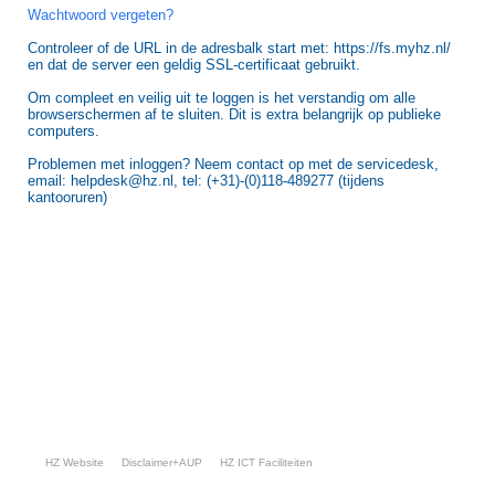
Wachtwoord vergeten?
Controleer of de URL in de adresbalk start met: https://fs.myhz.nl/
en dat de server een geldig SSL-certificaat gebruikt.
Om compleet en veilig uit te loggen is het verstandig om alle
browserschermen af te sluiten. Dit is extra belangrijk op publieke
computers.
Problemen met inloggen? Neem contact op met de servicedesk,
email: helpdesk@hz.nl, tel: (+31)-(0)118-489277 (tijdens
kantooruren)
HZ Website
Disclaimer+AUP
HZ ICT Faciliteiten