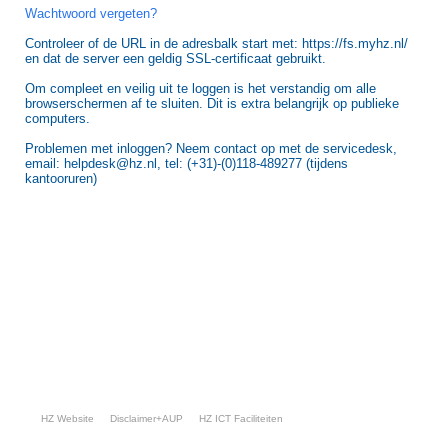
Wachtwoord vergeten?
Controleer of de URL in de adresbalk start met: https://fs.myhz.nl/
en dat de server een geldig SSL-certificaat gebruikt.
Om compleet en veilig uit te loggen is het verstandig om alle
browserschermen af te sluiten. Dit is extra belangrijk op publieke
computers.
Problemen met inloggen? Neem contact op met de servicedesk,
email: helpdesk@hz.nl, tel: (+31)-(0)118-489277 (tijdens
kantooruren)
HZ Website
Disclaimer+AUP
HZ ICT Faciliteiten