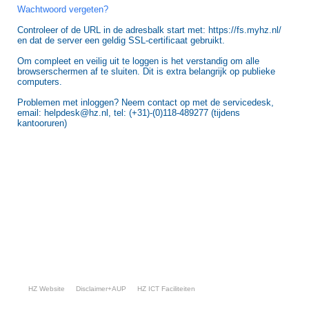
Wachtwoord vergeten?
Controleer of de URL in de adresbalk start met: https://fs.myhz.nl/
en dat de server een geldig SSL-certificaat gebruikt.
Om compleet en veilig uit te loggen is het verstandig om alle
browserschermen af te sluiten. Dit is extra belangrijk op publieke
computers.
Problemen met inloggen? Neem contact op met de servicedesk,
email: helpdesk@hz.nl, tel: (+31)-(0)118-489277 (tijdens
kantooruren)
HZ Website
Disclaimer+AUP
HZ ICT Faciliteiten