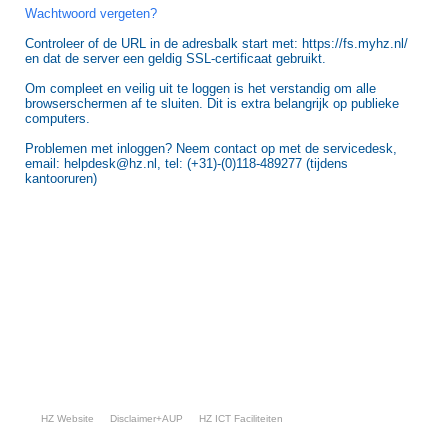
Wachtwoord vergeten?
Controleer of de URL in de adresbalk start met: https://fs.myhz.nl/
en dat de server een geldig SSL-certificaat gebruikt.
Om compleet en veilig uit te loggen is het verstandig om alle
browserschermen af te sluiten. Dit is extra belangrijk op publieke
computers.
Problemen met inloggen? Neem contact op met de servicedesk,
email: helpdesk@hz.nl, tel: (+31)-(0)118-489277 (tijdens
kantooruren)
HZ Website
Disclaimer+AUP
HZ ICT Faciliteiten